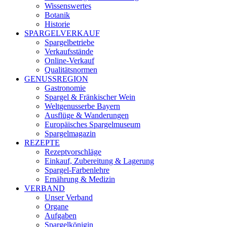
Wissenswertes
Botanik
Historie
SPARGELVERKAUF
Spargelbetriebe
Verkaufsstände
Online-Verkauf
Qualitätsnormen
GENUSSREGION
Gastronomie
Spargel & Fränkischer Wein
Weltgenusserbe Bayern
Ausflüge & Wanderungen
Europäisches Spargelmuseum
Spargelmagazin
REZEPTE
Rezeptvorschläge
Einkauf, Zubereitung & Lagerung
Spargel-Farbenlehre
Ernährung & Medizin
VERBAND
Unser Verband
Organe
Aufgaben
Spargelkönigin