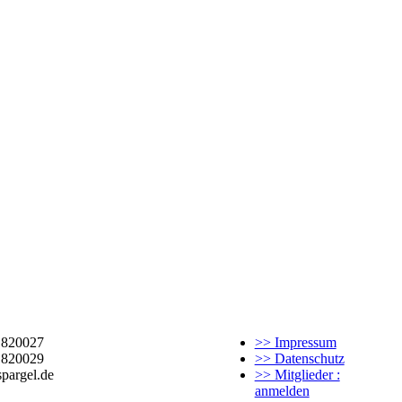
2 820027
>> Impressum
 820029
>> Datenschutz
pargel.de
>> Mitglieder :
anmelden