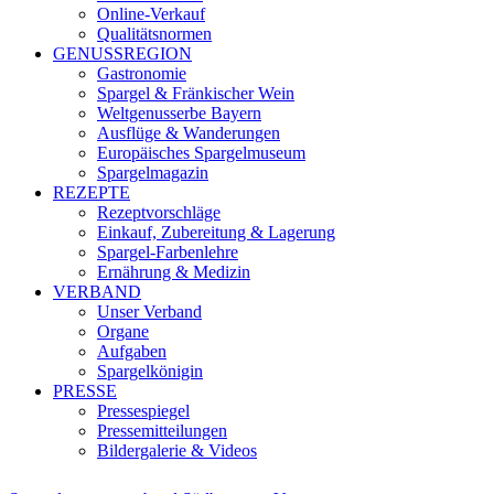
Online-Verkauf
Qualitätsnormen
GENUSSREGION
Gastronomie
Spargel & Fränkischer Wein
Weltgenusserbe Bayern
Ausflüge & Wanderungen
Europäisches Spargelmuseum
Spargelmagazin
REZEPTE
Rezeptvorschläge
Einkauf, Zubereitung & Lagerung
Spargel-Farbenlehre
Ernährung & Medizin
VERBAND
Unser Verband
Organe
Aufgaben
Spargelkönigin
PRESSE
Pressespiegel
Pressemitteilungen
Bildergalerie & Videos