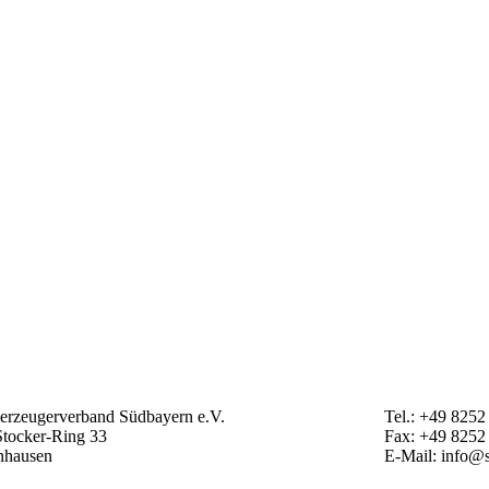
erzeugerverband Südbayern e.V.
Tel.: +49 825
Stocker-Ring 33
Fax: +49 8252
nhausen
E-Mail: info@s